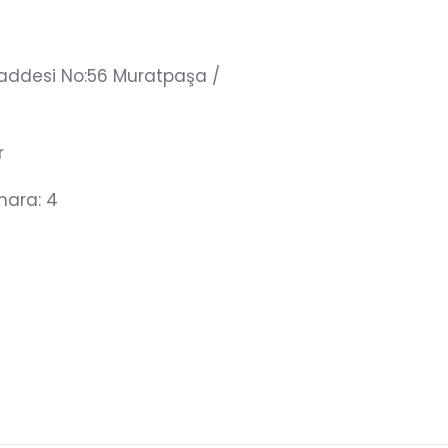
addesi No:56 Muratpaşa /
r
mara: 4