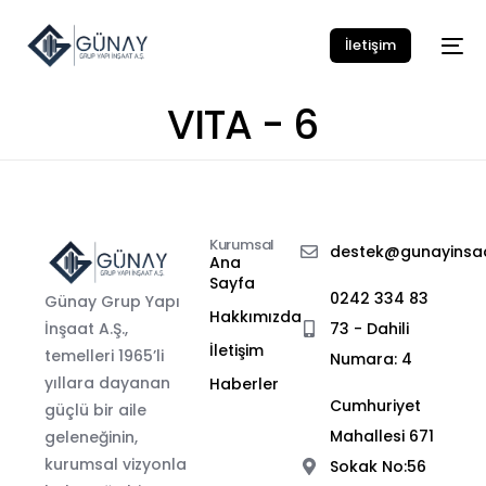
İletişim
VITA - 6
Kurumsal
destek@gunayinsaa
Ana
Sayfa
0242 334 83
Günay Grup Yapı
Hakkımızda
İnşaat A.Ş.,
73 - Dahili
İletişim
temelleri 1965’li
Numara: 4
yıllara dayanan
Haberler
Cumhuriyet
güçlü bir aile
Mahallesi 671
geleneğinin,
kurumsal vizyonla
Sokak No:56